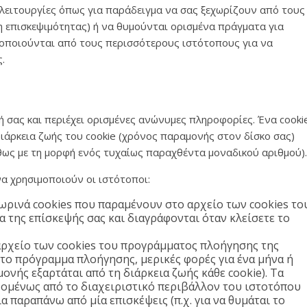
ς λειτουργίες όπως για παράδειγμα να σας ξεχωρίζουν από τους
η επισκεψιμότητας) ή να θυμούνται ορισμένα πράγματα για
ιμοποιούνται από τους περισσότερους ιστότοπους για να
.
ή σας και περιέχει ορισμένες ανώνυμες πληροφορίες. Ένα cooki
διάρκεια ζωής του cookie (χρόνος παραμονής στον δίσκο σας)
ήθως με τη μορφή ενός τυχαίως παραχθέντα μοναδικού αριθμού).
να χρησιμοποιούν οι ιστότοποι:
σωρινά cookies που παραμένουν στο αρχείο των cookies το
 της επίσκεψής σας και διαγράφονται όταν κλείσετε το
ρχείο των cookies του προγράμματος πλοήγησης της
 το πρόγραμμα πλοήγησης, μερικές φορές για ένα μήνα ή
ονής εξαρτάται από τη διάρκεια ζωής κάθε cookie). Τα
χομένως από το διαχειριστικό περιβάλλον του ιστοτόπου
ια παραπάνω από μία επισκέψεις (π.χ. για να θυμάται το