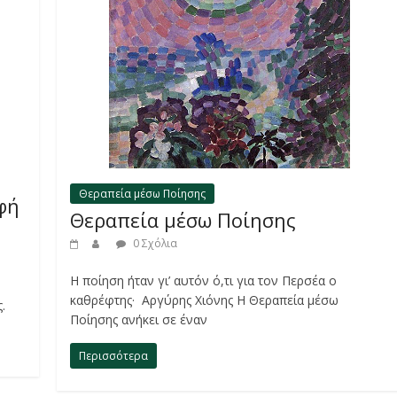
Θεραπεία μέσω Ποίησης
φή
Θεραπεία μέσω Ποίησης
0 Σχόλια
Η ποίηση ήταν γι’ αυτόν ό,τι για τον Περσέα ο
καθρέφτης· Αργύρης Χιόνης Η Θεραπεία μέσω
ς.
Ποίησης ανήκει σε έναν
Περισσότερα