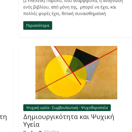
(ΣΥΝΕΧΕΙΑ) Παρόλο, που αναμφίβολα, η ανάγνωση
ενός βιβλίου, από μόνη της, μπορεί να έχει, και
πολλές φορές έχει, θετική συναισθηματική
Περισσότερα
Ψυχική υγεία - Συμβουλευτική - Ψυχοθεραπεία
στη
Δημιουργικότητα και Ψυχική
Υγεία
0 Σχόλια